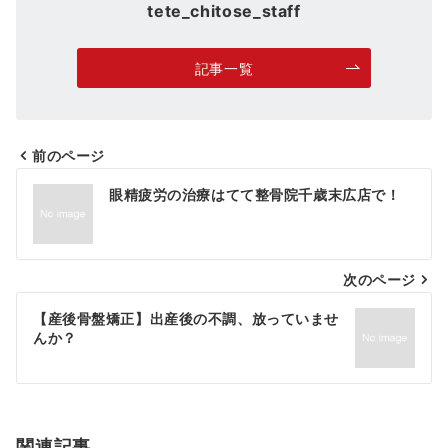
tete_chitose_staff
記事一覧
前のページ
投
眼精疲労の治療はてて整骨院千歳末広店で！
稿
ナ
次のページ
ビ
ゲ
【産後骨盤矯正】出産後の不調、放っていませ
んか？
ー
シ
ョ
関連記事