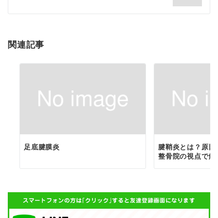
シ
ョ
関連記事
ン
足底腱膜炎
腱鞘炎とは？原因
整骨院の視点で解