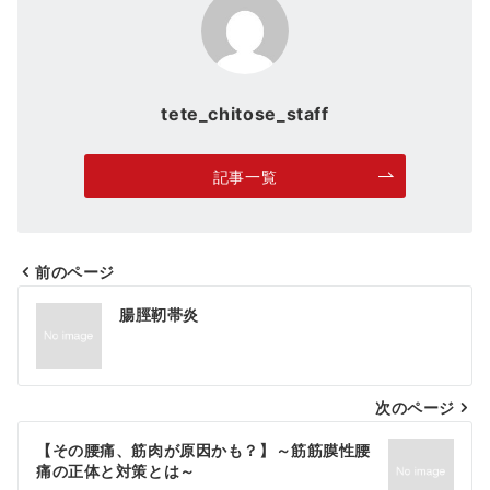
tete_chitose_staff
記事一覧
前のページ
投
腸脛靭帯炎
稿
ナ
次のページ
ビ
ゲ
【その腰痛、筋肉が原因かも？】～筋筋膜性腰
痛の正体と対策とは～
ー