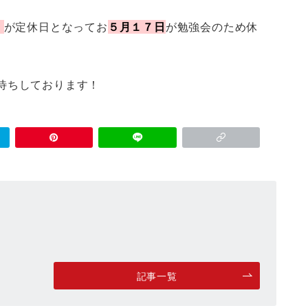
）
が定休日となってお
５月１７日
が勉強会のため休
待ちしております！
記事一覧